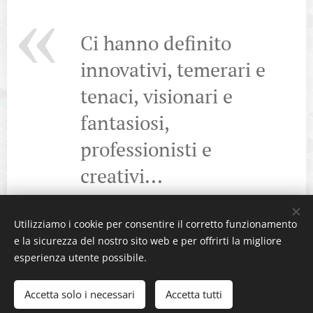
Ci hanno definito
innovativi, temerari e
tenaci, visionari e
fantasiosi,
professionisti e
creativi...
Utilizziamo i cookie per consentire il corretto funzionamento
e la sicurezza del nostro sito web e per offrirti la migliore
esperienza utente possibile.
Copyright © 2016 - Vivamaking s.r.l. P.IVA 0413470617
Accetta solo i necessari
Accetta tutti
Powered by
VIVAMAKING
Cookies