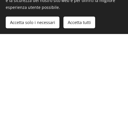
e la sicurezza del nostro sito web e per offrirti la migliore
dei cambiamenti climatici
esperienza utente possibile.
Un'opera divulgativa e
Accetta solo i necessari
Accetta tutti
interdisciplinare che affronta una
delle sfide più importanti del nostro
tempo: il cambiamento climatico.
Attraverso un linguaggio chiaro e
accessibile, gli autori analizzano le principali strategie di
mitigazione, le innovazioni tecnologiche, il ruolo delle
energie rinnovabili, delle Comunità Energetiche
Rinnovabili (CER) e delle politiche di sostenibilità
necessarie per accompagnare la transizione ecologica.
Il volume offre strumenti di conoscenza e
approfondimento rivolti a cittadini, studenti,
professionisti, amministratori pubblici e a tutti coloro