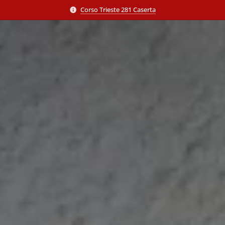
Corso Trieste 281 Caserta